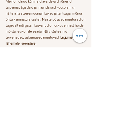
Õppevideod
Meil on olnud kümneid avardavaid kõnesid,
taipamisi, ägedaid ja maandavaid koosolemisi
Kursused & väljakutsed
näiteks teetseremoonial, kakao ja tantsuga, mõnus
õhtu kaminatule saatel. Naiste püsivad muutused on
Püsivaid muutuseid loovad
tugevalt märgata - kasvanud on oskus ennast hoida,
praktikad
mõista, esikohale seada. Närvisüsteemid
tervenevad, uskumused muutuvad.
Liigume
Ühine chat, jagamisruumid
lähemale iseendale.
Võimalus küsida küsimusi
Üks 1:1 mentorlus kohtumine kuus
Anetega (1h)
Tühistamine igal hetkel