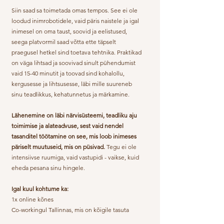
Siin saad sa toimetada omas tempos. See ei ole
loodud inimrobotidele, vaid päris naistele ja igal
inimesel on oma taust, soovid ja eelistused,
seega platvormil saad võtta ette täpselt
praegusel hetkel sind toetava tehtnika. Praktikad
on väga lihtsad ja soovivad sinult pühendumist
vaid 15-40 minutit ja toovad sind kohalollu,
kergusesse ja lihtsusesse, läbi mille suureneb
sinu teadlikkus, kehatunnetus ja märkamine.
Lähenemine on läbi närvisüsteemi, teadliku aju
toimimise ja alateadvuse, sest vaid nendel
tasanditel töötamine on see, mis loob inimeses
päriselt muutuseid, mis on püsivad.
Tegu ei ole
intensiivse ruumiga, vaid vastupidi - vaikse, kuid
eheda pesana sinu hingele.
Igal kuul kohtume ka:
1x online kõnes
Co-workingul Tallinnas, mis on kõigile tasuta