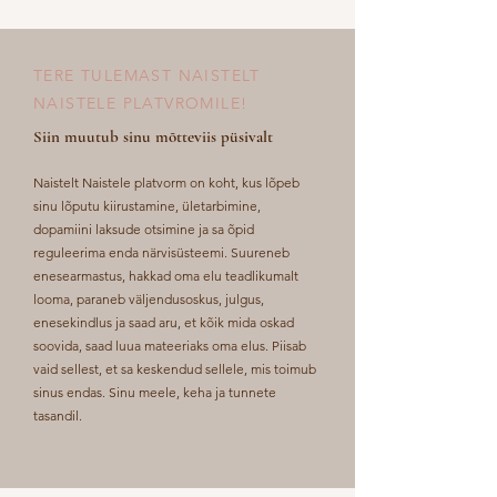
TERE TULEMAST NAISTELT
NAISTELE PLATVROMILE!
Siin muutub sinu mõtteviis püsivalt
Naistelt Naistele platvorm on koht, kus lõpeb
sinu lõputu kiirustamine, ületarbimine,
dopamiini laksude otsimine ja sa õpid
reguleerima enda närvisüsteemi. Suureneb
enesearmastus, hakkad oma elu teadlikumalt
looma, paraneb väljendusoskus, julgus,
enesekindlus ja saad aru, et kõik mida oskad
soovida, saad luua mateeriaks oma elus. Piisab
vaid sellest, et sa keskendud sellele, mis toimub
sinus endas. Sinu meele, keha ja tunnete
tasandil.