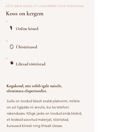
KÕIK MIDA VAJAD, ET LUUA PAREM SUHE ISEENDAGA
Koos on kergem
🎙
Online kõned
​🪞
Ühisüritused
​🧠
Lihtsad tööriistad
Kogukond, mis sobib igale naisele,
olenemata eluperioodist.
Sulle on loodud täiesti eraldi platvormi, millele
on sul ligipääs nii arvutis, kui ka telefoni
rakenduses. Kõige jaoks on loodud enda blokid,
et leiaksid soovitud materjali, tööriistad,
kursused kiiresti ning lihtsalt ülesse.