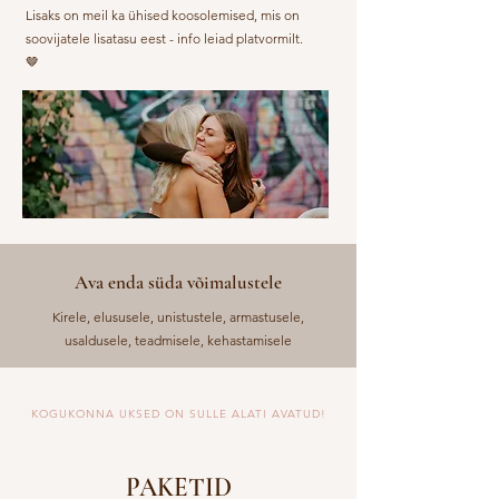
Lisaks on meil ka ühised koosolemised, mis on
soovijatele lisatasu eest - info leiad platvormilt.
🤎
Ava enda süda võimalustele
Kirele, elususele, unistustele, armastusele,
usaldusele, teadmisele, kehastamisele
KOGUKONNA UKSED ON SULLE ALATI AVATUD!
PAKETID